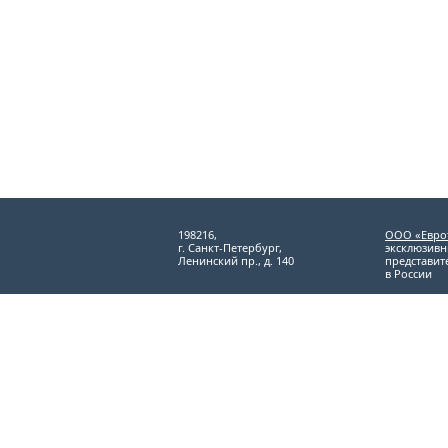
198216,
ООО «Евро
г. Санкт-Петербург,
эксклюзив
Ленинский пр., д. 140
представит
в России