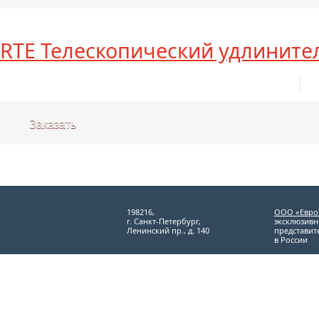
RTE Телескопический удлините
Заказать
198216,
ООО «Евро
г. Санкт-Петербург,
эксклюзив
Ленинский пр., д. 140
представит
в России