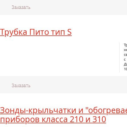
Заказать
Трубка Пито тип S
Т
н
с
с
Д
1
Заказать
Зонды-крыльчатки и "обогрева
приборов класса 210 и 310