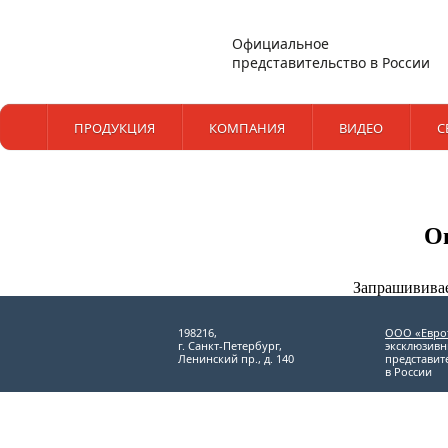
Официальное
представительство в России
ПРОДУКЦИЯ
КОМПАНИЯ
ВИДЕО
С
О
Запрашививае
198216,
ООО «Евро
г. Санкт-Петербург,
эксклюзив
Ленинский пр., д. 140
представит
в России