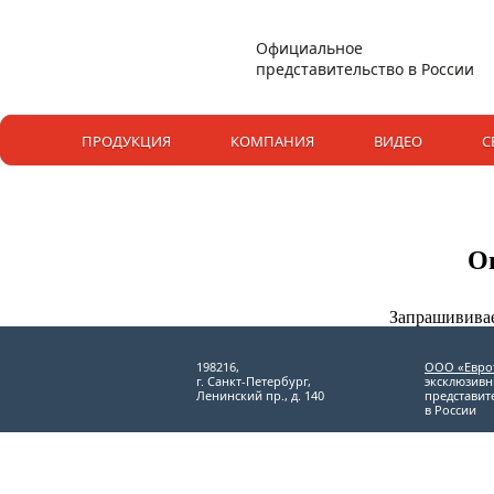
Официальное
представительство в России
ПРОДУКЦИЯ
КОМПАНИЯ
ВИДЕО
С
О
Запрашививае
198216,
ООО «Евро
г. Санкт-Петербург,
эксклюзив
Ленинский пр., д. 140
представит
в России